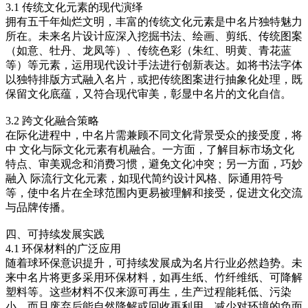
3.1 传统文化元素的现代演绎
拥有五千年灿烂文明，丰富的传统文化元素是中名片独特魅力
所在。未来名片设计应深入挖掘书法、绘画、剪纸、传统图案
（如意、牡丹、龙凤等）、传统色彩（朱红、明黄、青花蓝
等）等元素，运用现代设计手法进行创新表达。如将书法字体
以独特排版方式融入名片，或把传统图案进行抽象化处理，既
保留文化底蕴，又符合现代审美，彰显中名片的文化自信。
3.2 跨文化融合策略
在际化进程中，中名片需兼顾不同文化背景受众的接受度，将
中 文化与际文化元素有机融合。一方面，了解目标市场文化
特点、审美观念和消费习惯，避免文化冲突；另一方面，巧妙
融入 际流行文化元素，如现代简约设计风格、际通用符号
等，使中名片在全球范围内更易被理解和接受，促进文化交流
与品牌传播。
四、可持续发展实践
4.1 环保材料的广泛应用
随着球环保意识提升，可持续发展成为名片行业必然趋势。未
来中名片将更多采用环保材料，如再生纸、竹纤维纸、可降解
塑料等。这些材料不仅来源可再生，生产过程能耗低、污染
小，而且废弃后能自然降解或回收再利用，减少对环境的负面