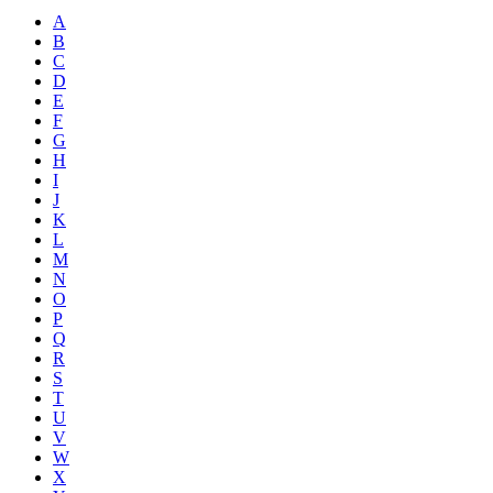
A
B
C
D
E
F
G
H
I
J
K
L
M
N
O
P
Q
R
S
T
U
V
W
X