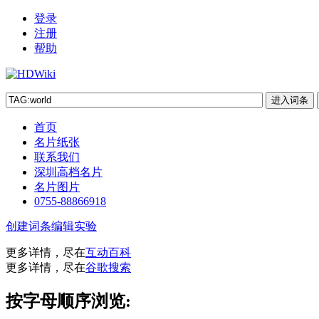
登录
注册
帮助
首页
名片纸张
联系我们
深圳高档名片
名片图片
0755-88866918
创建词条
编辑实验
更多详情，尽在
互动百科
更多详情，尽在
谷歌搜索
按字母顺序浏览: