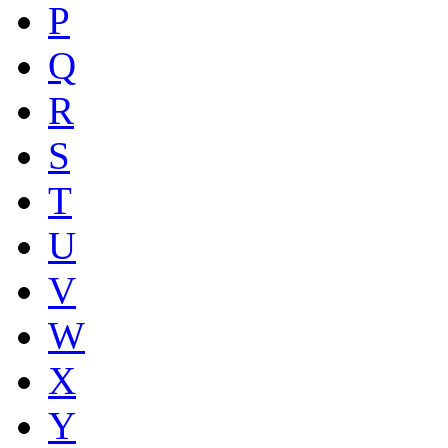
P
Q
R
S
T
U
V
W
X
Y