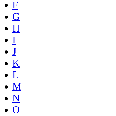
F
G
H
I
J
K
L
M
N
O