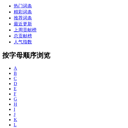
热门词条
精彩词条
推荐词条
最近更新
上周贡献榜
总贡献榜
人气指数
按字母顺序浏览
A
B
C
D
E
F
G
H
I
J
K
L