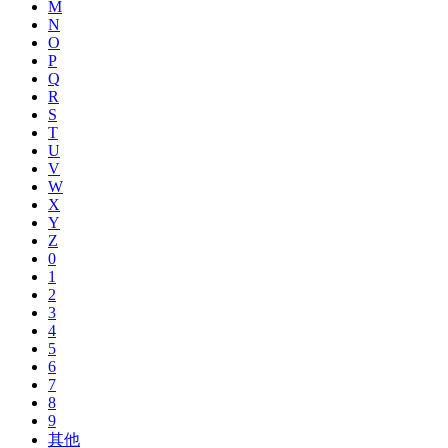
M
N
O
P
Q
R
S
T
U
V
W
X
Y
Z
0
1
2
3
4
5
6
7
8
9
其他