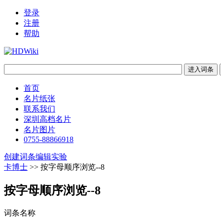
登录
注册
帮助
首页
名片纸张
联系我们
深圳高档名片
名片图片
0755-88866918
创建词条
编辑实验
卡博士
>> 按字母顺序浏览--8
按字母顺序浏览--8
词条名称