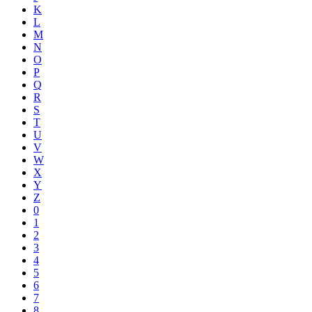
K
L
M
N
O
P
Q
R
S
T
U
V
W
X
Y
Z
0
1
2
3
4
5
6
7
8