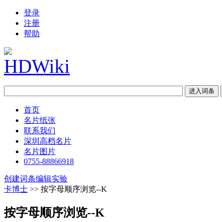
登录
注册
帮助
首页
名片纸张
联系我们
深圳高档名片
名片图片
0755-88866918
创建词条
编辑实验
卡博士
>> 按字母顺序浏览--K
按字母顺序浏览--K