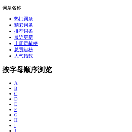
词条名称
热门词条
精彩词条
推荐词条
最近更新
上周贡献榜
总贡献榜
人气指数
按字母顺序浏览
A
B
C
D
E
F
G
H
I
J